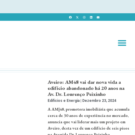
Revista 
Revista Dig
Aveiro: AM48 vai dar nova vida a
edifício abandonado há 20 anos na
Av. Dr. Lourenço Peixinho
Edifícios e Energia
Dezembro 23, 2024
A AM|48, promotora imobiliária que acumula
cerca de 30 anos de experiência no mercado,
anuncia que vai liderar mais um projeto em
Aveiro, desta vez de um edifício de seis pisos
na Avenida Dr. Lourenço Peixinho, …