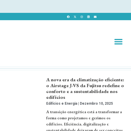
Revista 
Revista Dig
A nova era da climatização eficiente:
o Airstage J-VS da Fujitsu redefine o
conforto e a sustentabilidade nos
edifícios
Edifícios e Energia
Dezembro 10, 2025
A transição energética está a transformar a
forma como projetamos e gerimos os
edifícios. Eficiência, digitalização e
sustentabilidade deixaram de ser conceitos