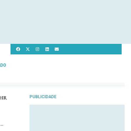
ADO
 AHR
PUBLICIDADE
 …