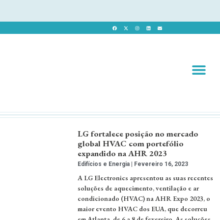
Revista 
Revista Dig
LG fortalece posição no mercado
global HVAC com portefólio
expandido na AHR 2023
Edifícios e Energia
Fevereiro 16, 2023
A LG Electronics apresentou as suas recentes
soluções de aquecimento, ventilação e ar
condicionado (HVAC) na AHR Expo 2023, o
maior evento HVAC dos EUA, que decorreu
em Atlanta, de 6 a 8 de fevereiro. As soluções