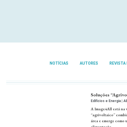
NOTÍCIAS
AUTORES
REVISTA
Soluções “Agrivo
Edifícios e Energia
Ab
A Image4All está na 
“agrivoltaico” combi
área e emerge como u
alimentação. …