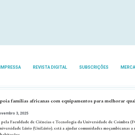
 IMPRESSA
REVISTA DIGITAL
SUBSCRIÇÕES
MERC
poia famílias africanas com equipamentos para melhorar qua
vembro 3, 2025
o pela Faculdade de Ciências e Tecnologia da Universidade de Coimbra (
iversidade Lúrio (UniLúrio), está a ajudar comunidades moçambicanas a 
 habitações.