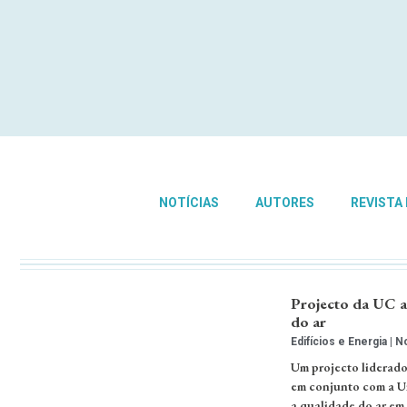
NOTÍCIAS
AUTORES
REVISTA
Projecto da UC a
do ar
Edifícios e Energia
No
Um projecto liderad
em conjunto com a Un
a qualidade do ar em