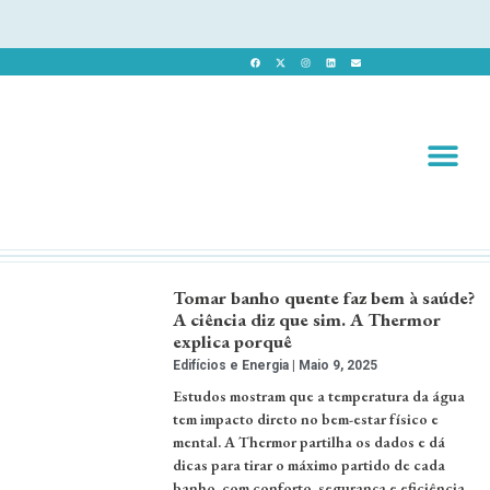
Revista 
Revista Dig
Tomar banho quente faz bem à saúde?
A ciência diz que sim. A Thermor
explica porquê
Edifícios e Energia
Maio 9, 2025
Estudos mostram que a temperatura da água
tem impacto direto no bem-estar físico e
mental. A Thermor partilha os dados e dá
dicas para tirar o máximo partido de cada
banho, com conforto, segurança e eficiência