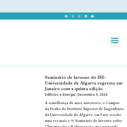
Revista 
Revista Dig
Seminário de Inverno do ISE-
Universidade de Algarve regressa em
Janeiro com a quinta edição
Edifícios e Energia
Dezembro 9, 2024
À semelhança de anos anteriores, o Campus
da Penha do Instituto Superior de Engenharia
da Universidade do Algarve, em Faro, recebe
uma vez mais o 5º Seminário de Inverno sobre
Climatização e Refrigeração, que pretende