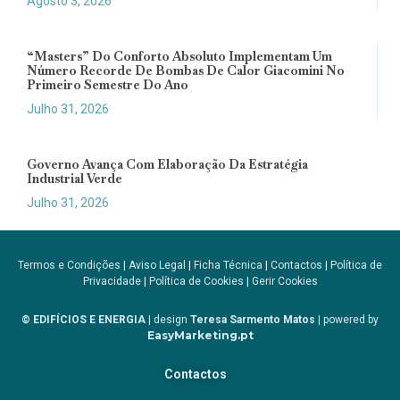
Agosto 3, 2026
“Masters” Do Conforto Absoluto Implementam Um
Número Recorde De Bombas De Calor Giacomini No
Primeiro Semestre Do Ano
Julho 31, 2026
Governo Avança Com Elaboração Da Estratégia
Industrial Verde
Julho 31, 2026
Termos e Condições
|
Aviso Legal
|
Ficha Técnica
|
Contactos
|
Política de
Privacidade
|
Política de Cookies
|
Gerir Cookies
© EDIFÍCIOS E ENERGIA
| design
Teresa Sarmento Matos
| powered by
EasyMarketing.pt
Contactos