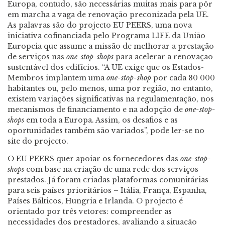
Europa, contudo, são necessárias muitas mais para pôr
em marcha a vaga de renovação preconizada pela UE.
As palavras são do projecto EU PEERS, uma nova
iniciativa cofinanciada pelo Programa LIFE da União
Europeia que assume a missão de melhorar a prestação
de serviços nas
one-stop-shops
para acelerar a renovação
sustentável dos edifícios. “A UE exige que os Estados-
Membros implantem uma
one-stop-shop
por cada 80 000
habitantes ou, pelo menos, uma por região, no entanto,
existem variações significativas na regulamentação, nos
mecanismos de financiamento e na adopção de
one-stop-
shops
em toda a Europa. Assim, os desafios e as
oportunidades também são variados”, pode ler-se no
site do projecto.
O EU PEERS quer apoiar os fornecedores das
one-stop-
shops
com base na criação de uma rede dos serviços
prestados. Já foram criadas plataformas comunitárias
para seis países prioritários – Itália, França, Espanha,
Países Bálticos, Hungria e Irlanda. O projecto é
orientado por três vetores: compreender as
necessidades dos prestadores, avaliando a situação