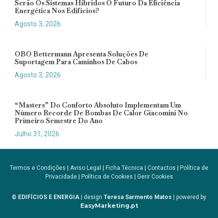
Serão Os Sistemas Híbridos O Futuro Da Eficiência
Energética Nos Edifícios?
Agosto 3, 2026
OBO Bettermann Apresenta Soluções De
Suportagem Para Caminhos De Cabos
Agosto 3, 2026
“Masters” Do Conforto Absoluto Implementam Um
Número Recorde De Bombas De Calor Giacomini No
Primeiro Semestre Do Ano
Julho 31, 2026
Termos e Condições
|
Aviso Legal
|
Ficha Técnica
|
Contactos
|
Política de
Privacidade
|
Política de Cookies
|
Gerir Cookies
© EDIFÍCIOS E ENERGIA
| design
Teresa Sarmento Matos
| powered by
EasyMarketing.pt