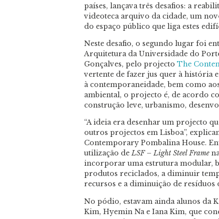
países, lançava três desafios: a reabi
videoteca arquivo da cidade, um novo
do espaço público que liga estes edifí
Neste desafio, o segundo lugar foi en
Arquitetura da Universidade do Porto
Gonçalves, pelo projecto
The Conte
vertente de fazer jus quer à história 
à contemporaneidade, bem como aos 
ambiental, o projecto é, de acordo 
construção leve, urbanismo, desenvol
“A ideia era desenhar um projecto q
outros projectos em Lisboa”, explic
Contemporary Pombalina House. Entre
utilização de
LSF – Light Steel Frame
na
incorporar uma estrutura modular, 
produtos reciclados, a diminuir temp
recursos e a diminuição de resíduos 
No pódio, estavam ainda alunos da K
Kim, Hyemin Na e Iana Kim, que con