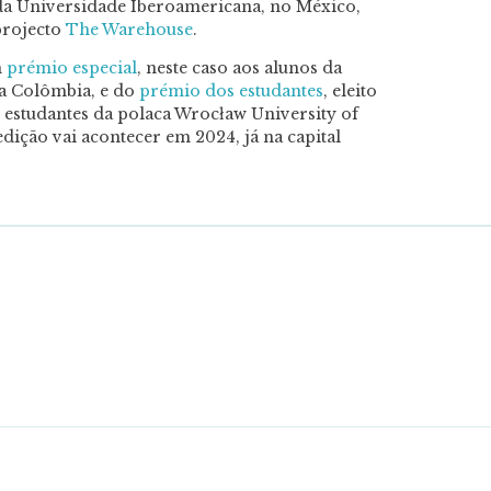
 da Universidade Iberoamericana, no México,
projecto
The Warehouse
.
m
prémio especial
, neste caso aos alunos da
na Colômbia, e do
prémio dos estudantes
, eleito
s estudantes da polaca Wrocław University of
ição vai acontecer em 2024, já na capital