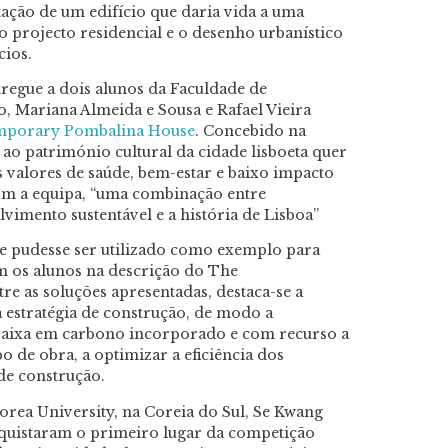
litação de um edifício que daria vida a uma
 projecto residencial e o desenho urbanístico
cios.
tregue a dois alunos da Faculdade de
, Mariana Almeida e Sousa e Rafael Vieira
mporary Pombalina House
. Concebido na
e ao património cultural da cidade lisboeta quer
valores de saúde, bem-estar e baixo impacto
com a equipa, “uma combinação entre
vimento sustentável e a história de Lisboa”
ue pudesse ser utilizado como exemplo para
am os alunos na descrição do The
 as soluções apresentadas, destaca-se a
 estratégia de construção, de modo a
baixa em carbono incorporado e com recurso a
o de obra, a optimizar a eficiência dos
de construção.
orea University, na Coreia do Sul, Se Kwang
quistaram o primeiro lugar da competição