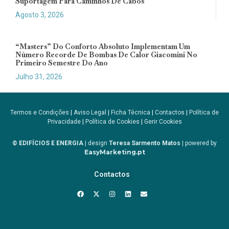
Suportagem Para Caminhos De Cabos
Agosto 3, 2026
“Masters” Do Conforto Absoluto Implementam Um
Número Recorde De Bombas De Calor Giacomini No
Primeiro Semestre Do Ano
Julho 31, 2026
Termos e Condições
|
Aviso Legal
|
Ficha Técnica
|
Contactos
|
Política de
Privacidade
|
Política de Cookies
|
Gerir Cookies
© EDIFÍCIOS E ENERGIA
| design
Teresa Sarmento Matos
| powered by
EasyMarketing.pt
Contactos