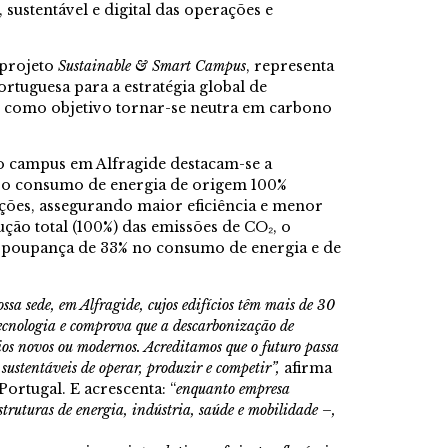
 sustentável e digital das operações e
 projeto
Sustainable & Smart Campus
, representa
portuguesa para a estratégia global de
m como objetivo tornar-se neutra em carbono
no campus em Alfragide destacam-se a
, o consumo de energia de origem 100%
ações, assegurando maior eficiência e menor
ção total (100%) das emissões de CO₂, o
a poupança de 33% no consumo de energia e de
sa sede, em Alfragide, cujos edifícios têm mais de 30
tecnologia e comprova que a descarbonização de
cios novos ou modernos. Acreditamos que o futuro passa
ustentáveis de operar, produzir e competir”,
afirma
rtugal. E acrescenta: “
enquanto empresa
struturas de energia, indústria, saúde e mobilidade –,