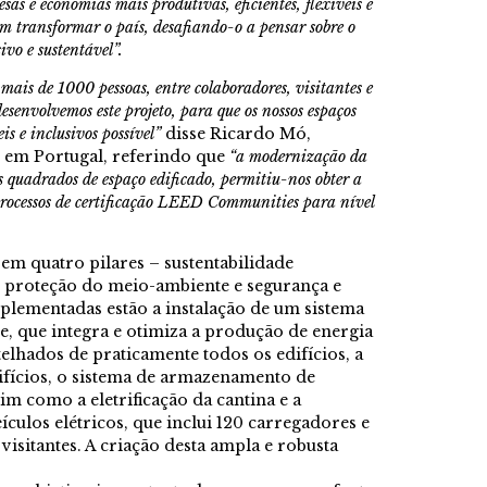
sas e economias mais produtivas, eficientes, flexíveis e
m transformar o país, desafiando-o a pensar sobre o
ivo e sustentável”.
mais de 1000 pessoas, entre colaboradores, visitantes e
esenvolvemos este projeto, para que os nossos espaços
is e inclusivos possível”
disse Ricardo Mó,
e em Portugal, referindo que
“a modernização da
 quadrados de espaço edificado, permitiu-nos obter a
s processos de certificação LEED Communities para nível
em quatro pilares – sustentabilidade
r, proteção do meio-ambiente e segurança e
mplementadas estão a instalação de um sistema
e, que integra e otimiza a produção de energia
telhados de praticamente todos os edifícios, a
difícios, o sistema de armazenamento de
im como a eletrificação da cantina e a
culos elétricos, que inclui 120 carregadores e
visitantes. A criação desta ampla e robusta