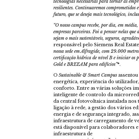
tecnologias necessárias para tornar as empre
resilientes. Continuaremos comprometidos e
futuro, que se deseja mais tecnológico, inclus
“O nosso campus recebe, por dia, em média, 
empresas parceiras. Foi a pensar nelas que d
sejam o mais sustentáveis, seguros, agradáve
responsável pelo Siemens Real Estat
nossa sede em Alfragide, com 29.000 metros
certificação hídrica de nível B e iniciar o
Gold e BREEAM para edifícios”
*
.
O
Sustainable & Smart Campus
assentou 
energética, experiência do utilizado
conforto. Entre as várias soluções i
inteligente de controlo da microrred
da central fotovoltaica instalada nos 
ligação à rede, a gestão dos vários e
energia e de segurança integrado, ass
infraestrutura de carregamento de veí
está disponível para colaboradores e 
infraestrutura de