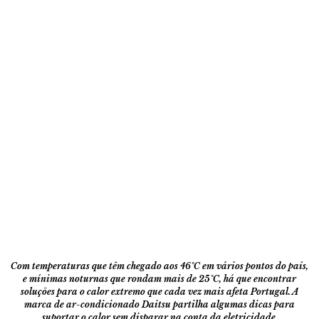
Com temperaturas que têm chegado aos 46°C em vários pontos do país,
e mínimas noturnas que rondam mais de 25°C, há que encontrar
soluções para o calor extremo que cada vez mais afeta Portugal. A
marca de ar-condicionado Daitsu partilha algumas dicas para
suportar o calor sem disparar na conta da eletricidade.