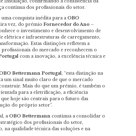
de Instalação, confirmando a consistência da
a contínua dos profissionais do setor.
 uma conquista inédita para a
OBO
meira vez, do prémio
Fornecedor do Ano –
econhece o investimento e desenvolvimento de
e elétrica e infraestruturas de carregamento,
nsformação. Estas distinções refletem a
e profissionais do mercado e reconhecem o
ortugal
com a inovação, a excelência técnica e
OBO Bettermann Portugal
, “esta distinção na
ta um sinal muito claro de que o mercado
construir. Mais do que um prémio, é também o
ntada para a eletrificação, a eficiência
s que hoje são centrais para o futuro das
lução do próprio setor”.
l, a
OBO Bettermann
continua a consolidar o
ratégico dos profissionais do setor,
, na qualidade técnica das soluções e na