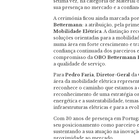
sétima vez, na categoria de Material 
sua presença no mercado e a confianç
A cerimónia ficou ainda marcada por
Bettermann
: a atribuição, pela pri
Mobilidade Elétrica
. A distinção r
soluções orientadas para a mobilidad
numa área em forte crescimento e tra
confiança continuada dos parceiros 
compromisso da
OBO Bettermann P
a qualidade de serviço.
Para
Pedro Faria
,
Diretor-Geral
da
área da mobilidade elétrica represen
reconhece o caminho que estamos a 
reconhecimento de uma estratégia orie
energética e a sustentabilidade, tema
infraestruturas elétricas e para a evo
Com 30 anos de presença em Portuga
seu posicionamento como parceiro est
sustentando a sua atuação na inovação
proximidade ao mercado.