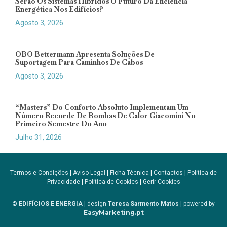
Serão Os Sistemas Híbridos O Futuro Da Eficiência
Energética Nos Edifícios?
Agosto 3, 2026
OBO Bettermann Apresenta Soluções De
Suportagem Para Caminhos De Cabos
Agosto 3, 2026
“Masters” Do Conforto Absoluto Implementam Um
Número Recorde De Bombas De Calor Giacomini No
Primeiro Semestre Do Ano
Julho 31, 2026
Termos e Condições
|
Aviso Legal
|
Ficha Técnica
|
Contactos
|
Política de
Privacidade
|
Política de Cookies
|
Gerir Cookies
© EDIFÍCIOS E ENERGIA
| design
Teresa Sarmento Matos
| powered by
EasyMarketing.pt