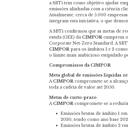
a SBTi tem como objetivo ajudar emp
emissões alinhadas com a ciência cli
Atualmente, cerca de 5.000 empresas 
integram esta iniciativa, o que demon
A SBTi confirmou que as metas de re
estufa (GEE) da
CIMPOR
cumprem os 
Corporate Net-Zero Standard. A SBTi
CIMPOR
para os âmbitos 1 e 2 como 
o limite mais ambicioso estipulado p
Compromissos da CIMPOR
Meta global de emissões líquidas z
A
CIMPOR
compromete-se a alcançar
toda a cadeia de valor até 2050.
Metas de curto-prazo
A
CIMPOR
compromete-se a reduzir
Emissões brutas de âmbito 1 em
2030, tendo como ano base 2022
Emissões brutas de âmbito 2 em