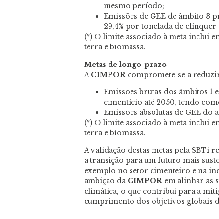
mesmo período;
Emissões de GEE de âmbito 3 pr
29,4% por tonelada de clínque
(*) O limite associado à meta inclui
terra e biomassa.
Metas de longo-prazo
A
CIMPOR
compromete-se a reduzir
Emissões brutas dos âmbitos 1 
cimentício até 2050, tendo como
Emissões absolutas de GEE do 
(*) O limite associado à meta inclui
terra e biomassa.
A validação destas metas pela SBTi 
a transição para um futuro mais sus
exemplo no setor cimenteiro e na ind
ambição da
CIMPOR
em alinhar as s
climática, o que contribui para a miti
cumprimento dos objetivos globais de