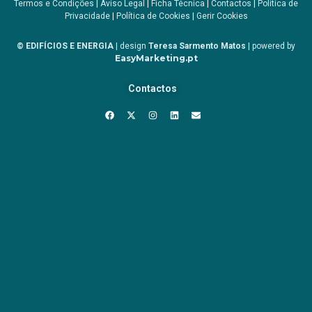
Termos e Condições
|
Aviso Legal
|
Ficha Técnica
|
Contactos
|
Política de
Privacidade
|
Política de Cookies
|
Gerir Cookies
© EDIFÍCIOS E ENERGIA
| design
Teresa Sarmento Matos
| powered by
EasyMarketing.pt
Contactos