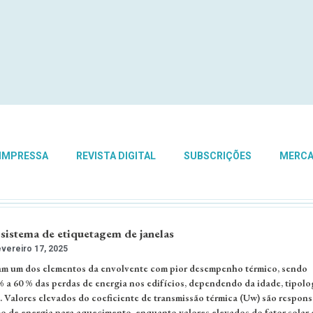
 IMPRESSA
REVISTA DIGITAL
SUBSCRIÇÕES
MERC
sistema de etiquetagem de janelas
vereiro 17, 2025
tam um dos elementos da envolvente com pior desempenho térmico, sendo
% a 60 % das perdas de energia nos edifícios, dependendo da idade, tipolo
Valores elevados do coeficiente de transmissão térmica (Uw) são respons
 de energia para aquecimento, enquanto valores elevados do fator solar 