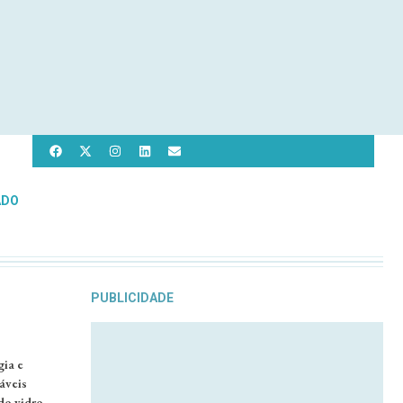
ADO
PUBLICIDADE
gia e
áveis
do vidro