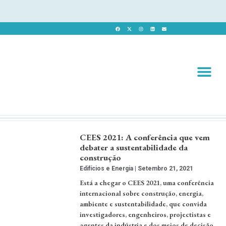
Revista 
Revista Dig
CEES 2021: A conferência que vem
debater a sustentabilidade da
construção
Edifícios e Energia
Setembro 21, 2021
Está a chegar o CEES 2021, uma conferência
internacional sobre construção, energia,
ambiente e sustentabilidade, que convida
investigadores, engenheiros, projectistas e
agentes da indústria e dos meios de decisão