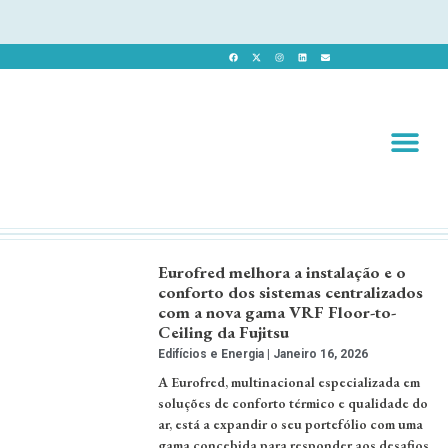
Revista 
Revista Dig
Eurofred melhora a instalação e o
conforto dos sistemas centralizados
com a nova gama VRF Floor-to-
Ceiling da Fujitsu
Edifícios e Energia
Janeiro 16, 2026
A Eurofred, multinacional especializada em
soluções de conforto térmico e qualidade do
ar, está a expandir o seu portefólio com uma
gama concebida para responder aos desafios