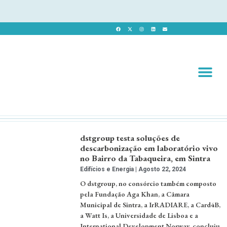
Revista 
Revista Dig
dstgroup testa soluções de
descarbonização em laboratório vivo
no Bairro da Tabaqueira, em Sintra
Edifícios e Energia
Agosto 22, 2024
O dstgroup, no consórcio também composto
pela Fundação Aga Khan, a Câmara
Municipal de Sintra, a IrRADIARE, a Card4B,
a Watt Is, a Universidade de Lisboa e a
International Development Norway, concluiu