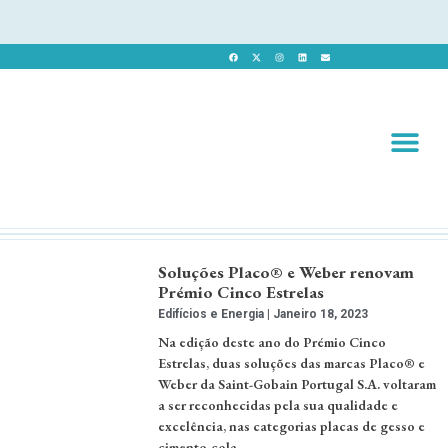
Revista 
Revista Dig
Soluções Placo® e Weber renovam
Prémio Cinco Estrelas
Edifícios e Energia
Janeiro 18, 2023
Na edição deste ano do Prémio Cinco
Estrelas, duas soluções das marcas Placo® e
Weber da Saint-Gobain Portugal S.A. voltaram
a ser reconhecidas pela sua qualidade e
excelência, nas categorias placas de gesso e
cimento-cola …