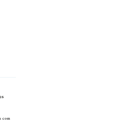
es
xs com