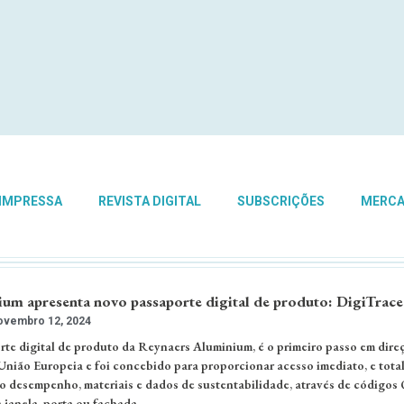
 IMPRESSA
REVISTA DIGITAL
SUBSCRIÇÕES
MERC
um apresenta novo passaporte digital de produto: DigiTrace
vembro 12, 2024
rte digital de produto da Reynaers Aluminium, é o primeiro passo em dire
 União Europeia e foi concebido para proporcionar acesso imediato, e tota
 o desempenho, materiais e dados de sustentabilidade, através de códigos
 janela, porta ou fachada. …