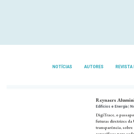
NOTÍCIAS
AUTORES
REVISTA
Reynaers Alumini
Edifícios e Energia
No
DigiTrace, o passapo
futuras diretrizes da
transparência, sobre
específicos para cada