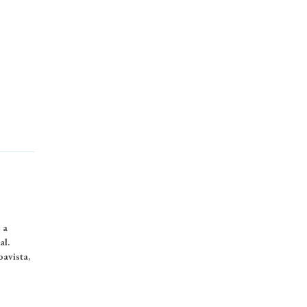
 a
al.
oavista,