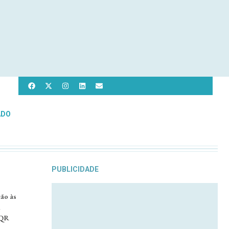
ADO
PUBLICIDADE
ção às
l
 QR