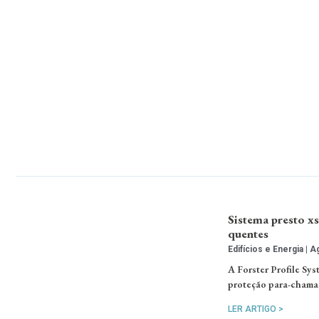
Sistema presto x
quentes
Edifícios e Energia
Ag
A Forster Profile Sys
proteção para-chamas
LER ARTIGO >