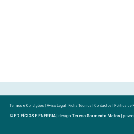
Termos e Condições
|
Aviso Legal
|
Ficha Técnica
|
Contactos
|
Política de 
© EDIFÍCIOS E ENERGIA
| design
Teresa Sarmento Matos
| powe