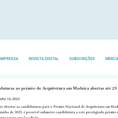
 IMPRESSA
REVISTA DIGITAL
SUBSCRIÇÕES
MERC
turas ao prémio de Arquitetura em Madeira abertas até 29
nho 16, 2023
 abertas as candidaturas para o Prémio Nacional de Arquitetura em Made
unho de 2023, é possível submeter candidatura a este prestigiado prémio 
que vai na sua 7.ª edição.