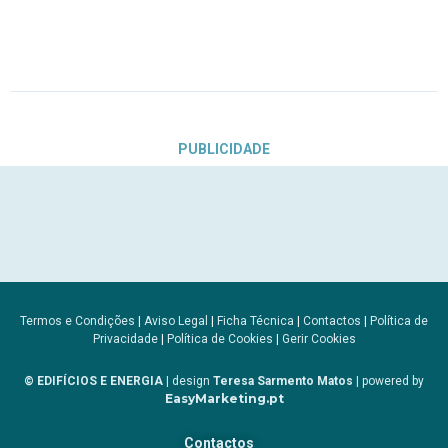
PUBLICIDADE
Termos e Condições
|
Aviso Legal
|
Ficha Técnica
|
Contactos
|
Política de
Privacidade
|
Política de Cookies
|
Gerir Cookies
© EDIFÍCIOS E ENERGIA
| design
Teresa Sarmento Matos
| powered by
EasyMarketing.pt
Contactos