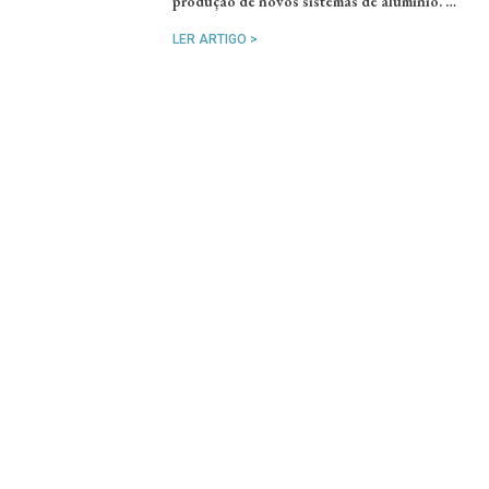
produção de novos sistemas de alumínio. …
LER ARTIGO >