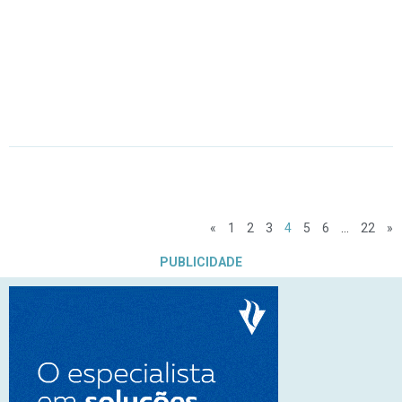
«
1
2
3
4
5
6
…
22
»
PUBLICIDADE