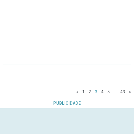
«
1
2
3
4
5
…
43
»
PUBLICIDADE