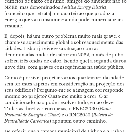
edifícios de baixo consumo, amigos do ambiente não só
NZEB, mas denominados
Positive Energy District
,
[conceito que retrata] um quarteirão que produz a
energia que vai consumir e ainda pode comercializar a
restante.
E, depois, há um outro problema muito mais grave, e
chama-se aquecimento global e sobreaquecimento das
cidades. Lisboa já vive essa situação com as
denominadas ondas de calor: em 2022, o mês de julho
sofreu três ondas de calor, [sendo que] a segunda durou
nove dias, com graves consequências na saúde pública.
Como é possível projetar vários quarteirões da cidade
sem ter estes aspetos em consideração na projeção dos
seus edifícios? Pergunto-me se a imagem corresponde
mesmo ao projeto? Custa-me muito a crer. O ar
condicionado não pode resolver tudo, e não deve.
Todas as diretivas europeias, o PNEC2030 (
Plano
Nacional de Energia e Clima
) e o RNC2050 (
Roteiro da
Neutralidade Carbónica
) apontam outro caminho.
De referir que a câmara municipal de Lisboa e a Lisboa