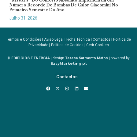
“Masters” Do Conforto Absoluto Implementam Um
Número Recorde De Bombas De Calor Giacomini No
Primeiro Semestre Do Ano
Julho 31, 2026
Termos e Condições
|
Aviso Legal
|
Ficha Técnica
|
Contactos
|
Política de
Privacidade
|
Política de Cookies
|
Gerir Cookies
© EDIFÍCIOS E ENERGIA
| design
Teresa Sarmento Matos
| powered by
EasyMarketing.pt
Contactos