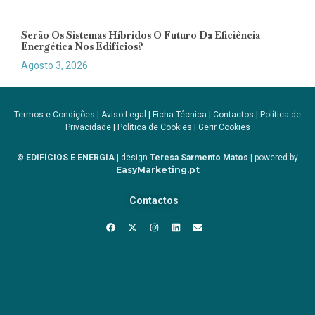
Serão Os Sistemas Híbridos O Futuro Da Eficiência
Energética Nos Edifícios?
Agosto 3, 2026
Termos e Condições
|
Aviso Legal
|
Ficha Técnica
|
Contactos
|
Política de
Privacidade
|
Política de Cookies
|
Gerir Cookies
© EDIFÍCIOS E ENERGIA
| design
Teresa Sarmento Matos
| powered by
EasyMarketing.pt
Contactos