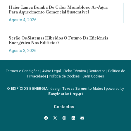
Haier Lança Bomba De Calor Monobloco Ar-Água
Para Aquecimento Comercial Sustentável
Agosto 4, 2026
Serão Os Sistemas Híbridos O Futuro Da Eficiência
Energética Nos Edifícios?
Agosto 3, 2026
Termos e Condições
|
Aviso Legal
|
Ficha Técnica
|
Contactos
|
Política de
Privacidade
|
Política de Cookies
|
Gerir Cookies
© EDIFÍCIOS E ENERGIA
| design
Teresa Sarmento Matos
| powered by
EasyMarketing.pt
Contactos