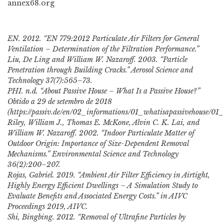
annex68.org
EN. 2012. “EN 779:2012 Particulate Air Filters for General
Ventilation – Determination of the Filtration Performance.”
Liu, De Ling and William W. Nazaroff. 2003. “Particle
Penetration through Building Cracks.” Aerosol Science and
Technology 37(7):565–73.
PHI. n.d. “About Passive House – What Is a Passive House?”
Obtido a 29 de setembro de 2018
(https://passiv.de/en/02_informations/01_whatisapassivehouse/01_
Riley, William J., Thomas E. McKone, Alvin C. K. Lai, and
William W. Nazaroff. 2002. “Indoor Particulate Matter of
Outdoor Origin: Importance of Size-Dependent Removal
Mechanisms.” Environmental Science and Technology
36(2):200–207.
Rojas, Gabriel. 2019. “Ambient Air Filter Efficiency in Airtight,
Highly Energy Efficient Dwellings – A Simulation Study to
Evaluate Benefits and Associated Energy Costs.” in AIVC
Proceedings 2019, AIVC.
Shi, Bingbing. 2012. “Removal of Ultrafine Particles by