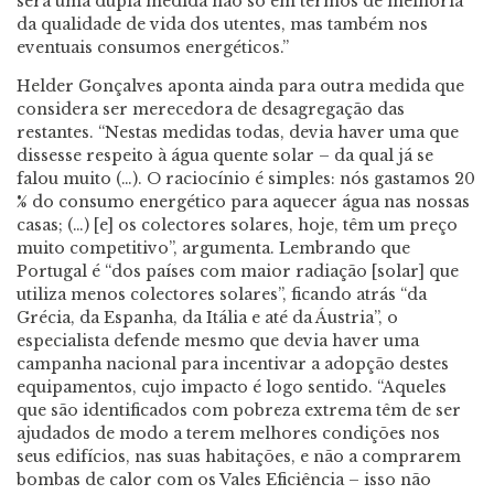
será uma dupla medida não só em termos de melhoria
da qualidade de vida dos utentes, mas também nos
eventuais consumos energéticos.”
Helder Gonçalves aponta ainda para outra medida que
considera ser merecedora de desagregação das
restantes. “Nestas medidas todas, devia haver uma que
dissesse respeito à água quente solar – da qual já se
falou muito (…). O raciocínio é simples: nós gastamos 20
% do consumo energético para aquecer água nas nossas
casas; (…) [e] os colectores solares, hoje, têm um preço
muito competitivo”, argumenta. Lembrando que
Portugal é “dos países com maior radiação [solar] que
utiliza menos colectores solares”, ficando atrás “da
Grécia, da Espanha, da Itália e até da Áustria”, o
especialista defende mesmo que devia haver uma
campanha nacional para incentivar a adopção destes
equipamentos, cujo impacto é logo sentido. “Aqueles
que são identificados com pobreza extrema têm de ser
ajudados de modo a terem melhores condições nos
seus edifícios, nas suas habitações, e não a comprarem
bombas de calor com os Vales Eficiência – isso não