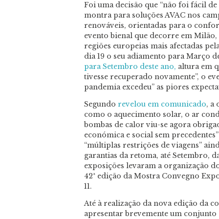
Foi uma decisão que “não foi fácil d
montra para soluções AVAC nos campo
renováveis, orientadas para o confor
evento bienal que decorre em Milão,
regiões europeias mais afectadas pel
dia 19 o seu adiamento para Março d
para Setembro deste ano,
altura em q
tivesse recuperado novamente”, o eve
pandemia excedeu” as piores expectat
Segundo
revelou em comunicado
, a
como o aquecimento solar, o ar condi
bombas de calor viu-se agora obriga
económica e social sem precedentes” 
“múltiplas restrições de viagens” ai
garantias da retoma, até Setembro, da
exposições levaram a organização do
42ª edição da Mostra Convegno Expoc
11.
Até à realização da nova edição da c
apresentar brevemente um conjunto d