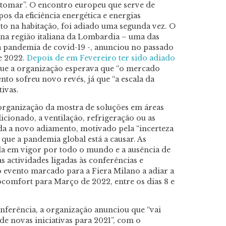
e tomar”. O encontro europeu que serve de
s da eficiência energética e energias
to na habitação, foi adiado uma segunda vez. O
 na região italiana da Lombardia – uma das
a pandemia de covid-19 -, anunciou no passado
e 2022.
Depois de em Fevereiro ter sido adiado
ue a organização esperava que “o mercado
nto sofreu novo revés, já que “a escala da
ivas.
 organização da mostra de soluções em áreas
cionado, a ventilação, refrigeração ou as
da a novo adiamento, motivado pela “incerteza
que a pandemia global está a causar. As
nda em vigor por todo o mundo e a ausência de
s actividades ligadas às conferências e
 evento marcado para a Fiera Milano a adiar a
omfort para Março de 2022, entre os dias 8 e
onferência, a organização anunciou que “vai
e novas iniciativas para 2021”, com o