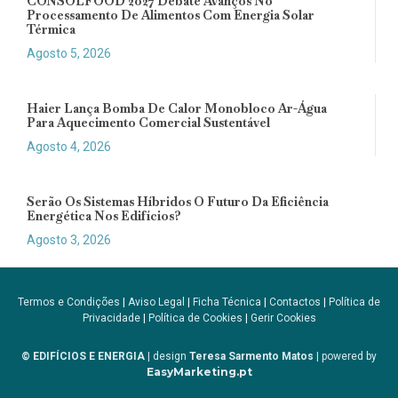
CONSOLFOOD 2027 Debate Avanços No
Processamento De Alimentos Com Energia Solar
Térmica
Agosto 5, 2026
Haier Lança Bomba De Calor Monobloco Ar-Água
Para Aquecimento Comercial Sustentável
Agosto 4, 2026
Serão Os Sistemas Híbridos O Futuro Da Eficiência
Energética Nos Edifícios?
Agosto 3, 2026
Termos e Condições
|
Aviso Legal
|
Ficha Técnica
|
Contactos
|
Política de
Privacidade
|
Política de Cookies
|
Gerir Cookies
© EDIFÍCIOS E ENERGIA
| design
Teresa Sarmento Matos
| powered by
EasyMarketing.pt