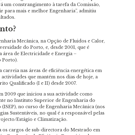
será um constrangimento à tarefa da Comissão,
ir para mais e melhor Engenharia”, admitiu
ltados.
nto?
enharia Mecânica, na Opção de Fluidos e Calor,
ersidade do Porto, e, desde 2001, que é
a área de Electricidade e Energia –
o Porto).
a carreia nas áreas de eficiência energética em
– actividades que mantém nos dias de hoje, a
ito Qualificado (I e II) desde 2007.
m 2009 que iniciou a sua actividade como
te no Instituto Superior de Engenharia do
 (ISEP), no curso de Engenharia Mecânica (nos
rgias Sustentáveis, no qual é a responsável pelas
rojecto/Estágio e Climatização.
da os cargos de sub-directora do Mestrado em