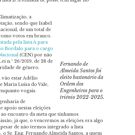
limatização, a
otação, sendo que Isabel
acional, de um total de
s como votos em branco.
tada pela lista A para
io Bordalo para o cargo
 Nacional
(CEN) por não
Lei n.º 26/2019, de 28 de
Fernando de
aridade de género.
Almeida Santos foi
eleito bastonário da
vão estar Adélio
Ordem dos
 Maria Luísa do Vale,
Engenheiros para o
nquanto vogais.
triénio 2022-2025.
genharia de
e apoio nestas eleições
e, ao encontro da meta que tínhamos
issão, já que, o vencermos as eleições era algo
Apesar de não termos integrado a lista
, o Sr. Eng. Fernando Almeida Santos, a quem