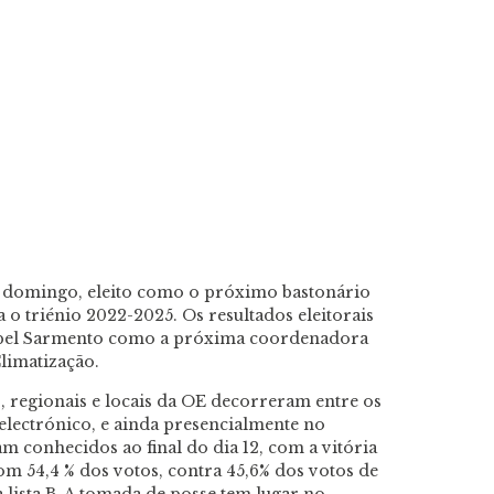
e domingo, eleito como o próximo bastonário
o triénio 2022-2025. Os resultados eleitorais
bel Sarmento como a próxima coordenadora
limatização.
, regionais e locais da OE decorreram entre os
 electrónico, e ainda presencialmente no
 conhecidos ao final do dia 12, com a vitória
om 54,4 % dos votos, contra 45,6% dos votos de
lista B. A tomada de posse tem lugar no