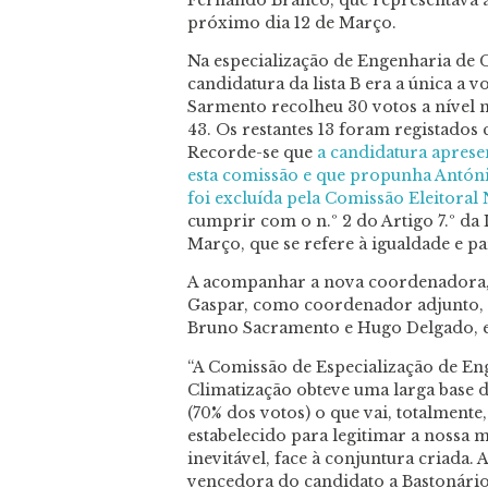
próximo dia 12 de Março.
Na especialização de Engenharia de C
candidatura da lista B era a única a v
Sarmento recolheu 30 votos a nível n
43. Os restantes 13 foram registado
Recorde-se que
a candidatura apresen
esta comissão e que propunha Antón
foi excluída pela Comissão Eleitoral
cumprir com o n.º 2 do Artigo 7.º da 
Março, que se refere à igualdade e p
A acompanhar a nova coordenadora, 
Gaspar, como coordenador adjunto, e
Bruno Sacramento e Hugo Delgado, e
“A Comissão de Especialização de En
Climatização obteve uma larga base d
(70% dos votos) o que vai, totalment
estabelecido para legitimar a nossa m
inevitável, face à conjuntura criada. 
vencedora do candidato a Bastonário