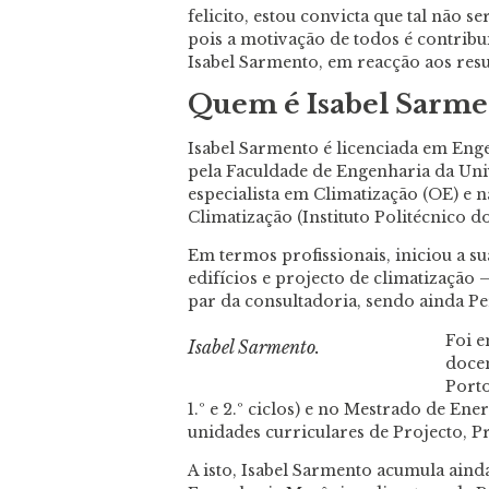
felicito, estou convicta que tal não 
pois a motivação de todos é contribu
Isabel Sarmento, em reacção aos resu
Quem é Isabel Sarme
Isabel Sarmento é licenciada em Eng
pela Faculdade de Engenharia da Univ
especialista em Climatização (OE) e n
Climatização (Instituto Politécnico d
Em termos profissionais, iniciou a su
edifícios e projecto de climatização 
par da consultadoria, sendo ainda Per
Foi e
Isabel Sarmento.
docen
Porto
1.º e 2.º ciclos) e no Mestrado de Ene
unidades curriculares de Projecto, P
A isto, Isabel Sarmento acumula ain