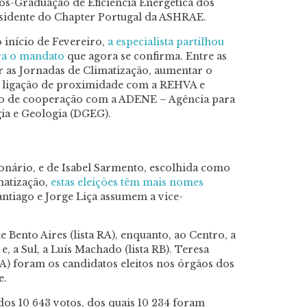
ós-Graduação de Eficiência Energética dos
residente do Chapter Portugal da ASHRAE.
 início de Fevereiro,
a especialista partilhou
ara o mandato
que agora se confirma. Entre as
r as Jornadas de Climatização, aumentar o
a ligação de proximidade com a REHVA e
o de cooperação com a ADENE – Agência para
gia e Geologia (DGEG).
onário, e de Isabel Sarmento, escolhida como
matização,
estas eleições têm mais nomes
antiago e Jorge Liça assumem a vice-
 Bento Aires (lista RA), enquanto, ao Centro, a
 e, a Sul, a Luís Machado (lista RB). Teresa
A) foram os candidatos eleitos nos órgãos dos
e.
os 10 643 votos, dos quais 10 234 foram