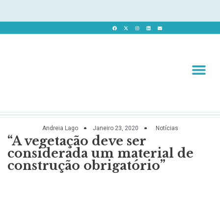
Revista 
Revista Dig
Andreia Lago
Janeiro 23, 2020
Notícias
“A vegetação deve ser
considerada um material de
construção obrigatório”