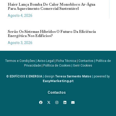
Haier Lança Bomba De Calor Monobloco Ar-Água
Para Aquecimento Comercial Sustentável
Agosto 4, 2026
Serão Os Sistemas Híbridos O Futuro Da Eficiência
Energética Nos Edifícios?
Agosto 3, 2026
Termos e Condições
|
Aviso Legal
|
Ficha Técnica
|
Contactos
|
Política de
Privacidade
|
Política de Cookies
|
Gerir Cookies
© EDIFÍCIOS E ENERGIA
| design
Teresa Sarmento Matos
| powered by
EasyMarketing.pt
Contactos