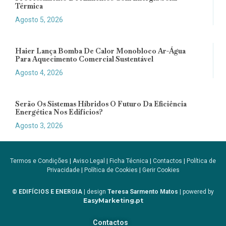
Térmica
Agosto 5, 2026
Haier Lança Bomba De Calor Monobloco Ar-Água
Para Aquecimento Comercial Sustentável
Agosto 4, 2026
Serão Os Sistemas Híbridos O Futuro Da Eficiência
Energética Nos Edifícios?
Agosto 3, 2026
Termos e Condições
|
Aviso Legal
|
Ficha Técnica
|
Contactos
|
Política de
Privacidade
|
Política de Cookies
|
Gerir Cookies
© EDIFÍCIOS E ENERGIA
| design
Teresa Sarmento Matos
| powered by
EasyMarketing.pt
Contactos