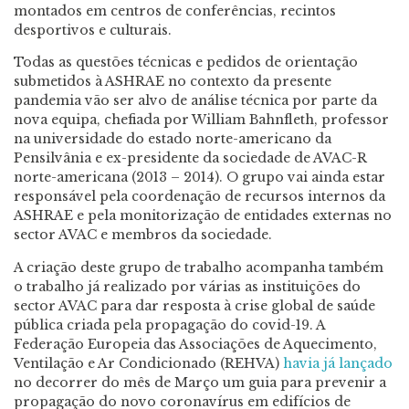
montados
em
centros de conferências
,
recintos
desportivos e culturais.
Todas as questões técnicas e pe
didos de orientação
submetidos à ASHRAE no contexto da presente
pandemia vão ser alvo de análise técnica por parte da
nova equipa, chefiada por William
Bahnfleth
, professor
na universidade do estado norte-americano da
Pensilvânia e ex
-p
residente da socieda
de de AVAC-R
norte-americana
(
2013
–
2014
)
. O grupo vai ainda estar
responsável pela coordenação de recursos internos da
ASHRAE e pela monitorização de entidades externas no
sector AVAC e membros da sociedade.
A criação deste grupo de trabalho acompan
ha também
o trabalho já realizado por várias as instituições do
sector AVAC para dar resposta à crise global de saúde
pública criada pela propagação do covid-19. A
Federação Europeia das Associações de Aquecimento,
Ventilação e Ar Condicionado (REHVA)
havia já lançado
no decorrer do mês de Março um guia para prevenir a
propagação do novo coronavírus em edifícios de