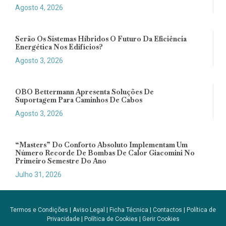
Agosto 4, 2026
Serão Os Sistemas Híbridos O Futuro Da Eficiência
Energética Nos Edifícios?
Agosto 3, 2026
OBO Bettermann Apresenta Soluções De
Suportagem Para Caminhos De Cabos
Agosto 3, 2026
“Masters” Do Conforto Absoluto Implementam Um
Número Recorde De Bombas De Calor Giacomini No
Primeiro Semestre Do Ano
Julho 31, 2026
Termos e Condições
|
Aviso Legal
|
Ficha Técnica
|
Contactos
|
Política de
Privacidade
|
Política de Cookies
|
Gerir Cookies