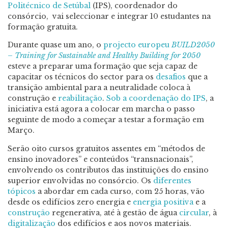
Politécnico de Setúbal
(IPS), coordenador do
consórcio, vai seleccionar e integrar 10 estudantes na
formação gratuita.
Durante quase um ano, o
projecto europeu
BUILD2050
– Training for Sustainable and Healthy Building for 2050
esteve a preparar uma formação que seja capaz de
capacitar os técnicos do sector para os
desafios
que a
transição ambiental para a neutralidade coloca à
construção e
reabilitação
.
Sob a coordenação do IPS
, a
iniciativa está agora a colocar em marcha o passo
seguinte de modo a começar a testar a formação em
Março.
Serão oito cursos gratuitos assentes em “métodos de
ensino inovadores” e conteúdos “transnacionais”,
envolvendo os contributos das instituições do ensino
superior envolvidas no consórcio. Os
diferentes
tópicos
a abordar em cada curso, com 25 horas, vão
desde os edifícios zero energia e
energia positiva
e a
construção
regenerativa, até à gestão de água
circular
, à
digitalização
dos edifícios e aos novos materiais.