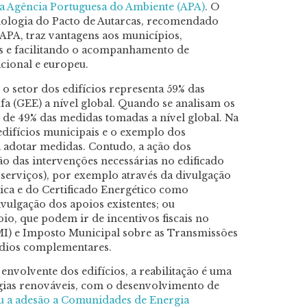
la Agência Portuguesa do Ambiente (APA)
. O
logia do Pacto de Autarcas, recomendado
APA, traz vantagens aos municípios,
as e facilitando o acompanhamento de
cional e europeu.
o setor dos edifícios representa 59% das
fa (GEE) a nível global. Quando se analisam os
o de 49% das medidas tomadas a nível global. Na
edifícios municipais e o exemplo dos
 adotar medidas. Contudo, a ação dos
 das intervenções necessárias no edificado
 serviços), por exemplo através da divulgação
tica e do Certificado Energético como
ivulgação dos apoios existentes; ou
o, que podem ir de incentivos fiscais no
MI) e Imposto Municipal sobre as Transmissões
ídios complementares.
nvolvente dos edifícios, a reabilitação é uma
gias renováveis, com o desenvolvimento de
u a adesão a Comunidades de Energia