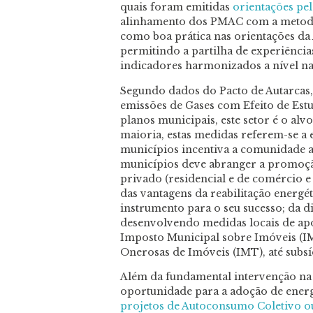
quais foram emitidas
orientações pe
alinhamento dos PMAC com a metodo
como boa prática nas orientações da 
permitindo a partilha de experiênci
indicadores harmonizados a nível na
Segundo dados do Pacto de Autarcas, 
emissões de Gases com Efeito de Estu
planos municipais, este setor é o alv
maioria, estas medidas referem-se a 
municípios incentiva a comunidade a
municípios deve abranger a promoção
privado (residencial e de comércio e
das vantagens da reabilitação energé
instrumento para o seu sucesso; da d
desenvolvendo medidas locais de apoi
Imposto Municipal sobre Imóveis (I
Onerosas de Imóveis (IMT), até subs
Além da fundamental intervenção na e
oportunidade para a adoção de ener
projetos de Autoconsumo Coletivo o