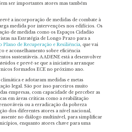
odem ser importantes atores mas também
prevê a incorporação de medidas de combate à
arga medida por intervenções nos edifícios. Os
ação de medidas como os Espaços Cidadão
stas na Estratégia de Longo Prazo para a
 Plano de Recuperação e Resiliência
, que vai
ico e aconselhamento sobre eficiência
ntos sustentáveis. A ADENE está a desenvolver
eúdos e prevê-se que a iniciativa arranque
écnicos formados ECE no próximo ano.
 climática e adotaram medidas e metas
ação legal. São por isso parceiros muito
 das empresas, com capacidade de perceber as
cas em áreas críticas como a reabilitação
 renováveis ou a erradicação da pobreza
ão dos diferentes atores a nível nacional,
sente no diálogo multinível, para simplificar
unicípios, enquanto atores chave para uma