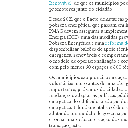
Renovável
, de que os municípios p
promotores junto do cidadão.
Desde 2021 que o Pacto de Autarcas 
pobreza energética, que passam em l
PMAC devem assegurar a implement
Energia (ECE), uma das medidas previ
Pobreza Energética e uma
reforma do
disponibilizar balcões de apoio técn
energética, renováveis e comportame
o modelo de operacionalização e cont
com pelo menos 50 espaços e 300 t
Os municípios são pioneiros na ação
voluntárias muito antes de uma obrig
importantes, próximos do cidadão e
mudanças e adaptar as políticas públi
energética do edificado, a adoção de
energética. É fundamental a colaboraç
adotando um modelo de governação as
e tornar mais eficiente a ação dos m
transição justa.