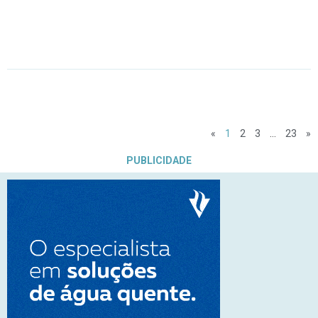
«
1
2
3
…
23
»
PUBLICIDADE