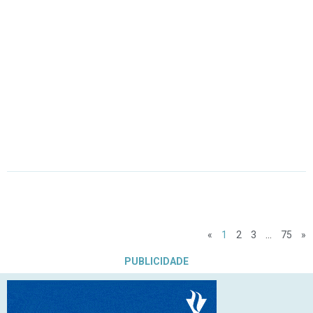
«
1
2
3
…
75
»
PUBLICIDADE