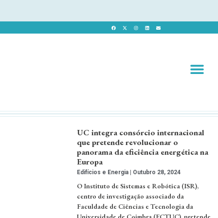
Revista 
Revista Dig
UC integra consórcio internacional
que pretende revolucionar o
panorama da eficiência energética na
Europa
Edifícios e Energia
Outubro 28, 2024
O Instituto de Sistemas e Robótica (ISR),
centro de investigação associado da
Faculdade de Ciências e Tecnologia da
Universidade de Coimbra (FCTUC), pretende