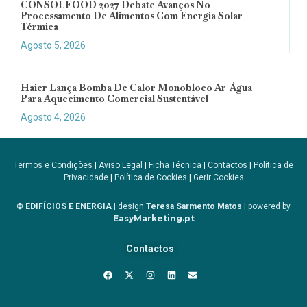
CONSOLFOOD 2027 Debate Avanços No
Processamento De Alimentos Com Energia Solar
Térmica
Agosto 5, 2026
Haier Lança Bomba De Calor Monobloco Ar-Água
Para Aquecimento Comercial Sustentável
Agosto 4, 2026
Termos e Condições
|
Aviso Legal
|
Ficha Técnica
|
Contactos
|
Política de
Privacidade
|
Política de Cookies
|
Gerir Cookies
© EDIFÍCIOS E ENERGIA
| design
Teresa Sarmento Matos
| powered by
EasyMarketing.pt
Contactos