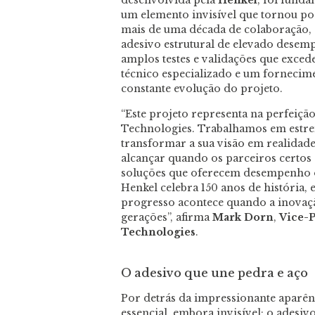
desenvolvida pela
Henkel
, foi fund
um elemento invisível que tornou pos
mais de uma década de colaboração,
adesivo estrutural de elevado desem
amplos testes e validações que exce
técnico especializado e um fornecim
constante evolução do projeto.
“Este projeto representa na perfeiçã
Technologies. Trabalhamos em estrei
transformar a sua visão em realidade
alcançar quando os parceiros certos
soluções que oferecem desempenho o
Henkel celebra 150 anos de história,
progresso acontece quando a inovaç
gerações”, afirma
Mark Dorn
,
Vice-P
Technologies
.
O adesivo que une pedra e aço
Por detrás da impressionante aparên
essencial, embora invisível: o adesi