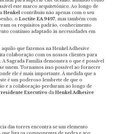
amental para superar este desafio, atuando como
sível este marco arquitetónico. Ao longo de
 a
Henkel
contribuiu não apenas com o seu
penho, o
Loctite EA 9497
, mas também com
deram os requisitos padrão, conhecimento
ento contínuo adaptado às necessidades em
o aquilo que fazemos na Henkel Adhesive
ta colaboração com os nossos clientes para
. A Sagrada Família demonstra o que é possível
 se unem. Tornamos isso possível ao fornecer
nde ele é mais importante. À medida que a
 este é um poderoso lembrete de que o
ão e a colaboração perduram ao longo de
residente Executivo
da
Henkel Adhesive
cia das torres encontra-se um elemento
vo que liga os componentes de pedra e aço,