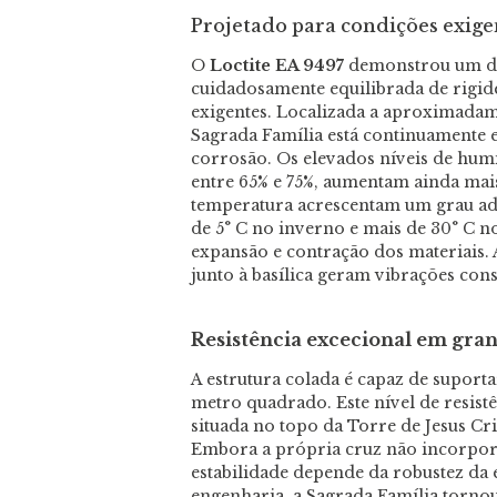
Projetado para condições exige
O
Loctite EA 9497
demonstrou um de
cuidadosamente equilibrada de rigide
exigentes. Localizada a aproximadam
Sagrada Família está continuamente 
corrosão. Os elevados níveis de hum
entre 65% e 75%, aumentam ainda mais
temperatura acrescentam um grau ad
de 5° C no inverno e mais de 30° C no
expansão e contração dos materiais.
junto à basílica geram vibrações cons
Resistência excecional em gran
A estrutura colada é capaz de suporta
metro quadrado. Este nível de resistê
situada no topo da Torre de Jesus Cri
Embora a própria cruz não incorpore
estabilidade depende da robustez da e
engenharia, a Sagrada Família tornou